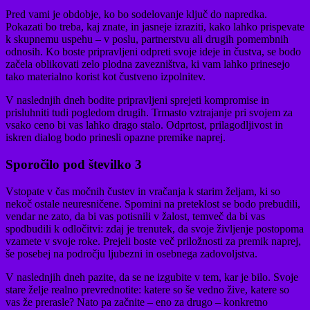
Pred vami je obdobje, ko bo sodelovanje ključ do napredka.
Pokazati bo treba, kaj znate, in jasneje izraziti, kako lahko prispevate
k skupnemu uspehu – v poslu, partnerstvu ali drugih pomembnih
odnosih. Ko boste pripravljeni odpreti svoje ideje in čustva, se bodo
začela oblikovati zelo plodna zavezništva, ki vam lahko prinesejo
tako materialno korist kot čustveno izpolnitev.
V naslednjih dneh bodite pripravljeni sprejeti kompromise in
prisluhniti tudi pogledom drugih. Trmasto vztrajanje pri svojem za
vsako ceno bi vas lahko drago stalo. Odprtost, prilagodljivost in
iskren dialog bodo prinesli opazne premike naprej.
Sporočilo pod številko 3
Vstopate v čas močnih čustev in vračanja k starim željam, ki so
nekoč ostale neuresničene. Spomini na preteklost se bodo prebudili,
vendar ne zato, da bi vas potisnili v žalost, temveč da bi vas
spodbudili k odločitvi: zdaj je trenutek, da svoje življenje postopoma
vzamete v svoje roke. Prejeli boste več priložnosti za premik naprej,
še posebej na področju ljubezni in osebnega zadovoljstva.
V naslednjih dneh pazite, da se ne izgubite v tem, kar je bilo. Svoje
stare želje realno prevrednotite: katere so še vedno žive, katere so
vas že prerasle? Nato pa začnite – eno za drugo – konkretno