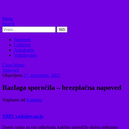
Menu
Search
Search
Napoved
Ljubezen
Astrologija
Vedeževanje
Close Menu
Napoved
Objavljeno
27. novembra, 2025
Razlaga sporočila – brezplačna napoved
Napisano od
Katarina
SMS vedeževanje
Danes samo za vas odkrivam, kakšno sporočilo skriva prikupna