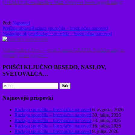
UJEMANJE na številko 3040. Odgovor boste prejeli takoj!
Pod:
Napoved
Prejšnja objava
Razlaga sporočila – brezplačna napoved
Naslednja objava
Razlaga sporočila – brezplačna napoved
Vedeževanje v živo — prvih 5 minut GRATIS. Pokličite zdaj in
prejmite jasen vpogled >
POIŠČI KLJUČNO BESEDO, NASLOV,
SVETOVALCA…
Search
Najnovejši prispevki
Razlaga sporočila – brezplačna napoved
6. avgusta, 2026
Razlaga sporočila – brezplačna napoved
30. julija, 2026
Razlaga sporočila – brezplačna napoved
23. julija, 2026
Razlaga sporočila – brezplačna napoved
16. julija, 2026
Razlaga sporočila – brezplačna napoved
9. julija, 2026