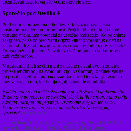
uresničevati tiste, ki vam še vedno ogrejejo srce.
Sporočilo pod številko 4
Pred vami je pomembna odločitev, ki bo zaznamovala vašo
poslovno in materialno prihodnost. Projekt ali načrt, ki ga imate
trenutno v teku, ima potencial za uspešno realizacijo. Ko bo enkrat
zaključen, pa se bo pred vami odprlo ključno vprašanje: ostati na
znani poti ali zbrati pogum za novo smer, novo idejo, nov začetek?
Druga možnost je drznejša, zahteva več poguma, a lahko prinese
tudi večji preboj.
V naslednjih dneh se čim manj zanašajte na strahove in zunanje
pritiske ter čim bolj na svojo intuicijo. Vaš notranji občutek vas ne
bo pustil na cedilu – pomagal vam ločiti med tem, kar je resnično
prav za vas, in tem, kar izhaja zgolj iz navade ali udobja.
Vsakdo ima na eni točki v življenju v mislih stvari, ki ga bremenijo.
Prisotna je potreba, da se osvobodi skrbi, ki jih ne more nujno deliti
s svojimi bližnjimi ali prijatelji. Osvobodite svoj um teh skrbi.
Pogovorite se z našimi izkušenimi svetovalci. Ne veste, kaj
vprašati?
Kliknite tukaj!
Vas zanima, ali se ujemata? Se sprašujete, ali vas ljubi? Bosta
ustvarila trden odnos? Pošljite SMS s ključno besedo