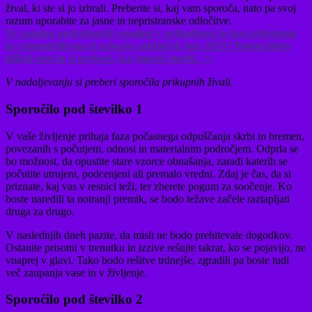
žival, ki ste si jo izbrali. Preberite si, kaj vam sporoča, nato pa svoj
razum uporabite za jasne in nepristranske odločitve.
Te zanima podrobnejši vpogled v prihodnost in kaj prijetnega
in vznemirljivega ti prinaša zaključek leta 2025? Potem hitro
klikni sem in si preberi, kaj moraš storiti. >>
V nadaljevanju si preberi sporočila prikupnih živali.
Sporočilo pod številko 1
V vaše življenje prihaja faza počasnega odpuščanja skrbi in bremen,
povezanih s počutjem, odnosi in materialnim področjem. Odprla se
bo možnost, da opustite stare vzorce obnašanja, zaradi katerih se
počutite utrujeni, podcenjeni ali premalo vredni. Zdaj je čas, da si
priznate, kaj vas v resnici teži, ter zberete pogum za soočenje. Ko
boste naredili ta notranji premik, se bodo težave začele raztapljati
druga za drugo.
V naslednjih dneh pazite, da misli ne bodo prehitevale dogodkov.
Ostanite prisotni v trenutku in izzive rešujte takrat, ko se pojavijo, ne
vnaprej v glavi. Tako bodo rešitve trdnejše, zgradili pa boste tudi
več zaupanja vase in v življenje.
Sporočilo pod številko 2