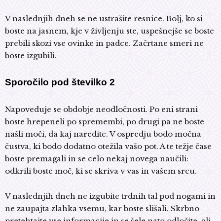
V naslednjih dneh se ne ustrašite resnice. Bolj, ko si
boste na jasnem, kje v življenju ste, uspešnejše se boste
prebili skozi vse ovinke in padce. Začrtane smeri ne
boste izgubili.
Sporočilo pod številko 2
Napoveduje se obdobje neodločnosti. Po eni strani
boste hrepeneli po spremembi, po drugi pa ne boste
našli moči, da kaj naredite. V ospredju bodo močna
čustva, ki bodo dodatno otežila vašo pot. A te težje čase
boste premagali in se celo nekaj novega naučili:
odkrili boste moč, ki se skriva v vas in vašem srcu.
V naslednjih dneh ne izgubite trdnih tal pod nogami in
ne zaupajta zlahka vsemu, kar boste slišali. Skrbno
pretehtajte vse informacije in se šele nato odločite, ali