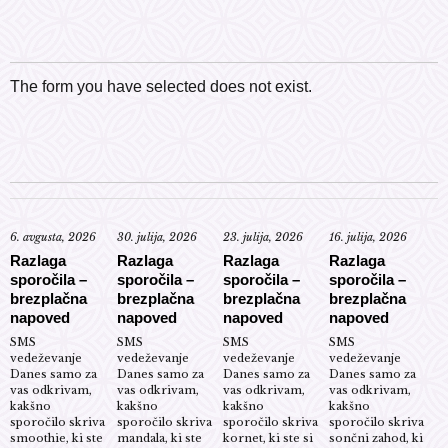
The form you have selected does not exist.
6. avgusta, 2026
30. julija, 2026
23. julija, 2026
16. julija, 2026
Razlaga
Razlaga
Razlaga
Razlaga
sporočila –
sporočila –
sporočila –
sporočila –
brezplačna
brezplačna
brezplačna
brezplačna
napoved
napoved
napoved
napoved
SMS
SMS
SMS
SMS
vedeževanje
vedeževanje
vedeževanje
vedeževanje
Danes samo za
Danes samo za
Danes samo za
Danes samo za
vas odkrivam,
vas odkrivam,
vas odkrivam,
vas odkrivam,
kakšno
kakšno
kakšno
kakšno
sporočilo skriva
sporočilo skriva
sporočilo skriva
sporočilo skriva
smoothie, ki ste
mandala, ki ste
kornet, ki ste si
sončni zahod, ki