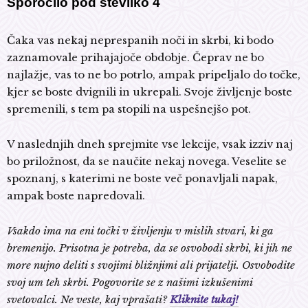
Sporočilo pod številko 4
Čaka vas nekaj neprespanih noči in skrbi, ki bodo
zaznamovale prihajajoče obdobje. Čeprav ne bo
najlažje, vas to ne bo potrlo, ampak pripeljalo do točke,
kjer se boste dvignili in ukrepali. Svoje življenje boste
spremenili, s tem pa stopili na uspešnejšo pot.
V naslednjih dneh sprejmite vse lekcije, vsak izziv naj
bo priložnost, da se naučite nekaj novega. Veselite se
spoznanj, s katerimi ne boste več ponavljali napak,
ampak boste napredovali.
Vsakdo ima na eni točki v življenju v mislih stvari, ki ga
bremenijo. Prisotna je potreba, da se osvobodi skrbi, ki jih ne
more nujno deliti s svojimi bližnjimi ali prijatelji. Osvobodite
svoj um teh skrbi. Pogovorite se z našimi izkušenimi
svetovalci. Ne veste, kaj vprašati?
Kliknite tukaj!