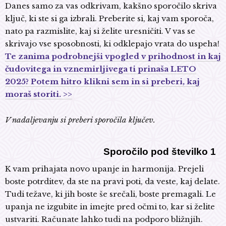
Danes samo za vas odkrivam, kakšno sporočilo skriva
ključ, ki ste si ga izbrali. Preberite si, kaj vam sporoča,
nato pa razmislite, kaj si želite uresničiti. V vas se
skrivajo vse sposobnosti, ki odklepajo vrata do uspeha!
Te zanima podrobnejši vpogled v prihodnost in kaj
čudovitega in vznemirljivega ti prinaša LETO
2025? Potem hitro klikni sem in si preberi, kaj
moraš storiti. >>
V nadaljevanju si preberi sporočila ključev.
Sporočilo pod številko 1
K vam prihajata novo upanje in harmonija. Prejeli
boste potrditev, da ste na pravi poti, da veste, kaj delate.
Tudi težave, ki jih boste še srečali, boste premagali. Le
upanja ne izgubite in imejte pred očmi to, kar si želite
ustvariti. Računate lahko tudi na podporo bližnjih.