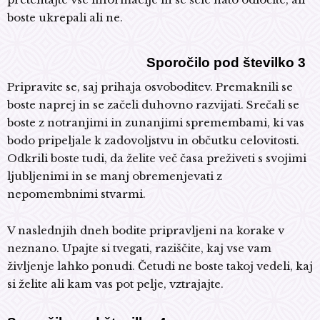
boste ukrepali ali ne.
Sporočilo pod številko 3
Pripravite se, saj prihaja osvoboditev. Premaknili se
boste naprej in se začeli duhovno razvijati. Srečali se
boste z notranjimi in zunanjimi spremembami, ki vas
bodo pripeljale k zadovoljstvu in občutku celovitosti.
Odkrili boste tudi, da želite več časa preživeti s svojimi
ljubljenimi in se manj obremenjevati z
nepomembnimi stvarmi.
V naslednjih dneh bodite pripravljeni na korake v
neznano. Upajte si tvegati, raziščite, kaj vse vam
življenje lahko ponudi. Četudi ne boste takoj vedeli, kaj
si želite ali kam vas pot pelje, vztrajajte.