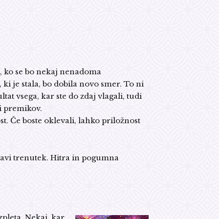
k, ko se bo nekaj nenadoma
 ki je stala, bo dobila novo smer. To ni
tat vsega, kar ste do zdaj vlagali, tudi
ti premikov.
st. Če boste oklevali, lahko priložnost
ravi trenutek. Hitra in pogumna
zpleta. Nekaj, kar