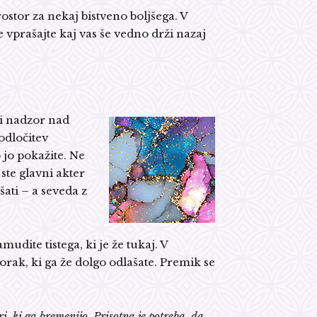
rostor za nekaj bistveno boljšega. V
e vprašajte kaj vas še vedno drži nazaj
ti nadzor nad
odločitev
 jo pokažite. Ne
 ste glavni akter
šati – a seveda z
mudite tistega, ki je že tukaj. V
orak, ki ga že dolgo odlašate. Premik se
i, ki ga bremenijo. Prisotna je potreba, da