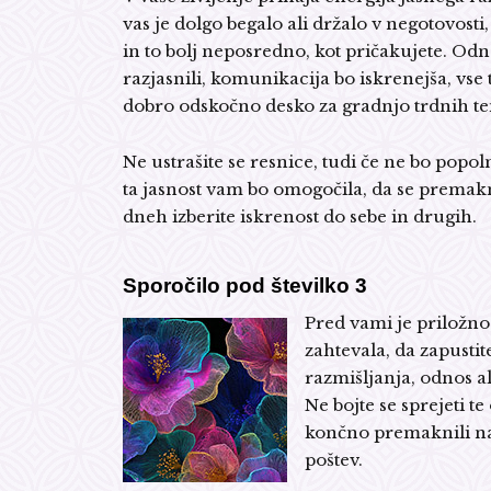
vas je dolgo begalo ali držalo v negotovosti,
in to bolj neposredno, kot pričakujete. Odn
razjasnili, komunikacija bo iskrenejša, vse
dobro odskočno desko za gradnjo trdnih te
Ne ustrašite se resnice, tudi če ne bo pop
ta jasnost vam bo omogočila, da se premak
dneh izberite iskrenost do sebe in drugih.
Sporočilo pod številko 3
Pred vami je priložn
zahtevala, da zapustit
razmišljanja, odnos al
Ne bojte se sprejeti te
končno premaknili nap
poštev.