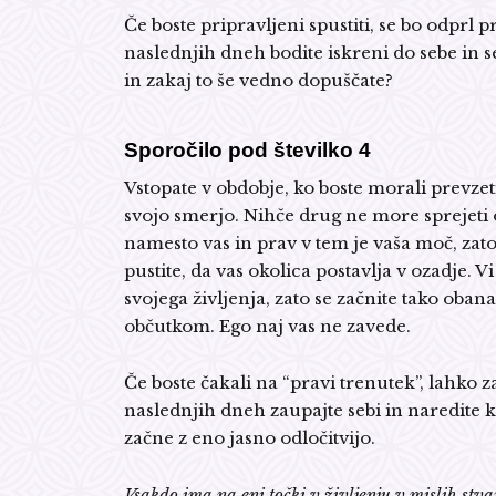
Če boste pripravljeni spustiti, se bo odprl p
naslednjih dneh bodite iskreni do sebe in s
in zakaj to še vedno dopuščate?
Sporočilo pod številko 4
Vstopate v obdobje, ko boste morali prevze
svojo smerjo. Nihče drug ne more sprejeti 
namesto vas in prav v tem je vaša moč, zato
pustite, da vas okolica postavlja v ozadje. Vi
svojega življenja, zato se začnite tako obana
občutkom. Ego naj vas ne zavede.
Če boste čakali na “pravi trenutek”, lahko za
naslednjih dneh zaupajte sebi in naredite k
začne z eno jasno odločitvijo.
Vsakdo ima na eni točki v življenju v mislih stvar