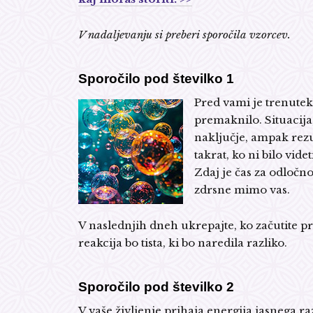
V nadaljevanju si preberi sporočila vzorcev.
Sporočilo pod številko 1
Pred vami je trenute
premaknilo. Situacija,
naključje, ampak rezul
takrat, ko ni bilo vide
Zdaj je čas za odločno
zdrsne mimo vas.
V naslednjih dneh ukrepajte, ko začutite p
reakcija bo tista, ki bo naredila razliko.
Sporočilo pod številko 2
V vaše življenje prihaja energija jasnega ra