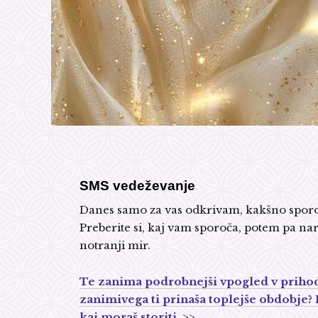
SMS vedeževanje
Danes samo za vas odkrivam, kakšno sporočil
Preberite si, kaj vam sporoča, potem pa nar
notranji mir.
Te zanima podrobnejši vpogled v prihodn
zanimivega ti prinaša toplejše obdobje? 
kaj moraš storiti. >>