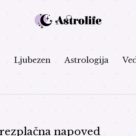
d
Ljubezen
Astrologija
Ved
brezplačna napoved