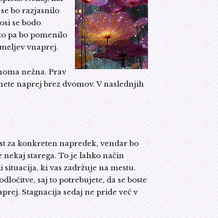
 se bo razjasnilo
osi se bodo
 to pa bo pomenilo
meljev vnaprej.
olnoma nežna. Prav
nete naprej brez dvomov. V naslednjih
ost za konkreten napredek, vendar bo
e nekaj starega. To je lahko način
i situacija, ki vas zadržuje na mestu.
 odločitve, saj to potrebujete, da se boste
rej. Stagnacija sedaj ne pride več v