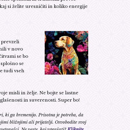
 si želite uresničiti in koliko energije
 prevzeli
ili v novo
čitvami se bo
 splošno se
te tudi vseh
je misli in želje. Ne bojte se lastne
uglašenosti in suverenosti. Super bo!
i, ki ga bremenijo. Prisotna je potreba, da
jimi bližnjimi ali prijatelji. Osvobodite svoj
vetovalci. Ne veste, kaj vprašati?
Kliknite