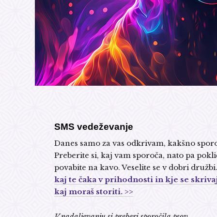
SMS vedeževanje
Danes samo za vas odkrivam, kakšno sporočilo
Preberite si, kaj vam sporoča, nato pa pokliči
povabite na kavo. Veselite se v dobri družb
kaj te čaka v prihodnosti in kje se skriva
kaj moraš storiti. >>
V nadaljevanju si preberi sporočila psov.