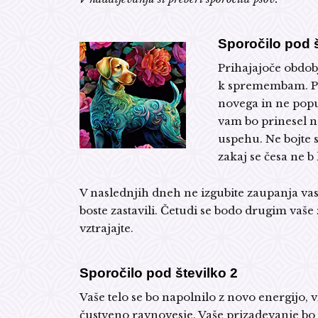
Sporočilo pod š
Prihajajoče obdob
k spremembam. Pri
novega in ne pop
vam bo prinesel n
uspehu. Ne bojte s
zakaj se česa ne b l
V naslednjih dneh ne izgubite zaupanja vase
boste zastavili. Četudi se bodo drugim vaše
vztrajajte.
Sporočilo pod številko 2
Vaše telo se bo napolnilo z novo energijo, v
čustveno ravnovesje. Vaše prizadevanje b