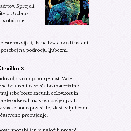
ačrtov. Sprejeli
čitve. Osebno
vas obdobje
boste razvijali, da ne boste ostali na eni
e posebej na področju ljubezni.
tevilko 3
adovoljstvo in pomirjenost. Vaše
 se bo uredilo, sreča bo materialno
traj sebe boste začutili celovitost in
boste odsevali na vseh življenjskih
v vas se bodo povečale, zlasti v ljubezni
 čustveno prebujenje.
oste spozabili in si naložili preveč