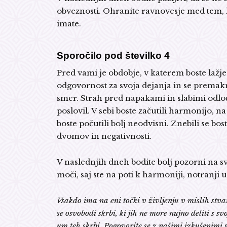
obveznosti. Ohranite ravnovesje med tem, kaj
imate.
Sporočilo pod številko 4
Pred vami je obdobje, v katerem boste lažje
odgovornost za svoja dejanja in se premakn
smer. Strah pred napakami in slabimi odlo
poslovil. V sebi boste začutili harmonijo, na
boste počutili bolj neodvisni. Znebili se bos
dvomov in negativnosti.
V naslednjih dneh bodite bolj pozorni na svo
moči, saj ste na poti k harmoniji, notranji 
Vsakdo ima na eni točki v življenju v mislih stvar
se osvobodi skrbi, ki jih ne more nujno deliti s svo
um teh skrbi. Pogovorite se z našimi izkušenimi s