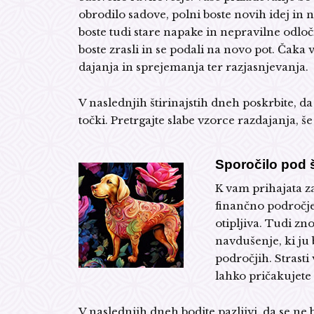
obrodilo sadove, polni boste novih idej in n
boste tudi stare napake in nepravilne odlo
boste zrasli in se podali na novo pot. Čaka 
dajanja in sprejemanja ter razjasnjevanja.
V naslednjih štirinajstih dneh poskrbite, da 
točki. Pretrgajte slabe vzorce razdajanja, š
Sporočilo pod š
K vam prihajata z
finančno področje
otipljiva. Tudi zno
navdušenje, ki ju 
področjih. Strasti 
lahko pričakujete
V naslednjih dneh bodite pazljivi, da se ne b