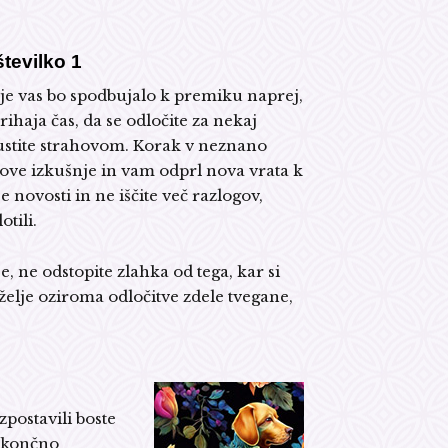
tevilko 1
je vas bo spodbujalo k premiku naprej,
haja čas, da se odločite za nekaj
ustite strahovom. Korak v neznano
ove izkušnje in vam odprl nova vrata k
e novosti in ne iščite več razlogov,
otili.
, ne odstopite zlahka od tega, kar si
 želje oziroma odločitve zdele tvegane,
zpostavili boste
o končno