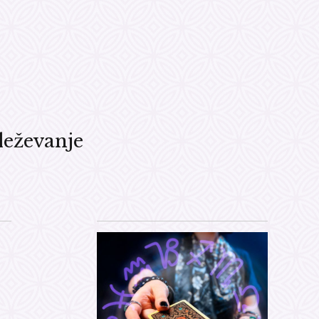
eževanje