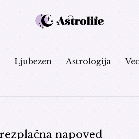
d
Ljubezen
Astrologija
Ved
brezplačna napoved