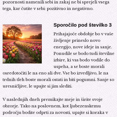
pozornosti namenili sebi in zakaj ne bi sprejeli vsega
tega, kar čutite v sebi: pozitivno in negativno.
Sporočilo pod številko 3
Prihajajoče obdobje bo v vaše
življenje prineslo novo
energijo, nove ideje in sanje.
Ponudile se bodo tudi številne
izbire, ki vas bodo vodile do
uspeha, a se boste morali
osredotočiti le na eno ali dve. Vse bo izvedljivo, le na
trdnih tleh boste morali ostati in biti pogumni. Sanje so
uresničljive, le upajte si jim slediti.
V naslednjih dneh premikajte meje in širite svoje
obzorje. Tako na poslovnem, kot ljubezenskemu
področju bodite odprti za novosti, upajte si koraka v