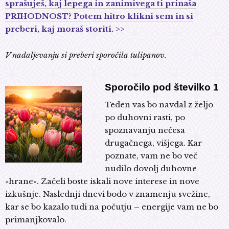
sprašuješ, kaj lepega in zanimivega ti prinaša
PRIHODNOST? Potem hitro klikni sem in si
preberi, kaj moraš storiti. >>
V nadaljevanju si preberi sporočila tulipanov.
Sporočilo pod številko 1
Teden vas bo navdal z željo
po duhovni rasti, po
spoznavanju nečesa
drugačnega, višjega. Kar
poznate, vam ne bo več
nudilo dovolj duhovne
»hrane«. Začeli boste iskali nove interese in nove
izkušnje. Naslednji dnevi bodo v znamenju svežine,
kar se bo kazalo tudi na počutju – energije vam ne bo
primanjkovalo.