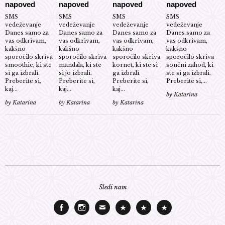
napoved
napoved
napoved
napoved
SMS
SMS
SMS
SMS
vedeževanje
vedeževanje
vedeževanje
vedeževanje
Danes samo za
Danes samo za
Danes samo za
Danes samo za
vas odkrivam,
vas odkrivam,
vas odkrivam,
vas odkrivam,
kakšno
kakšno
kakšno
kakšno
sporočilo skriva
sporočilo skriva
sporočilo skriva
sporočilo skriva
smoothie, ki ste
mandala, ki ste
kornet, ki ste si
sončni zahod, ki
si ga izbrali.
si jo izbrali.
ga izbrali.
ste si ga izbrali.
Preberite si,
Preberite si,
Preberite si,
Preberite si,...
kaj...
kaj...
kaj...
by
Katarina
by
Katarina
by
Katarina
by
Katarina
Sledi nam
Facebook
Instagram
E-
O
Vedeževanje
Astrolife