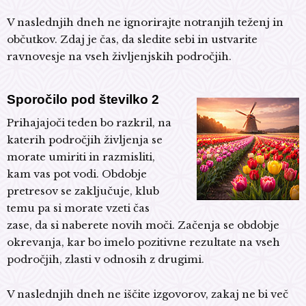
V naslednjih dneh ne ignorirajte notranjih teženj in
občutkov. Zdaj je čas, da sledite sebi in ustvarite
ravnovesje na vseh življenjskih področjih.
Sporočilo pod številko 2
Prihajajoči teden bo razkril, na
katerih področjih življenja se
morate umiriti in razmisliti,
kam vas pot vodi. Obdobje
pretresov se zaključuje, klub
temu pa si morate vzeti čas
zase, da si naberete novih moči. Začenja se obdobje
okrevanja, kar bo imelo pozitivne rezultate na vseh
področjih, zlasti v odnosih z drugimi.
V naslednjih dneh ne iščite izgovorov, zakaj ne bi več