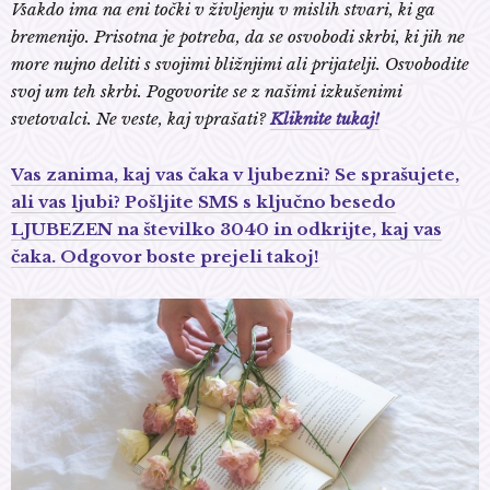
Vsakdo ima na eni točki v življenju v mislih stvari, ki ga
bremenijo. Prisotna je potreba, da se osvobodi skrbi, ki jih ne
more nujno deliti s svojimi bližnjimi ali prijatelji. Osvobodite
svoj um teh skrbi. Pogovorite se z našimi izkušenimi
svetovalci. Ne veste, kaj vprašati?
Kliknite tukaj!
Vas zanima, kaj vas čaka v ljubezni? Se sprašujete,
ali vas ljubi? Pošljite SMS s ključno besedo
LJUBEZEN na številko 3040 in odkrijte, kaj vas
čaka. Odgovor boste prejeli takoj!